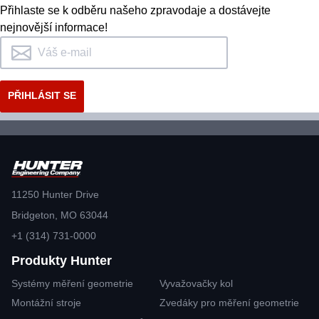
Přihlaste se k odběru našeho zpravodaje a dostávejte
nejnovější informace!
POŽÁDAT O PODPORU
11250 Hunter Drive
Bridgeton, MO 63044
+1 (314) 731-0000
Produkty Hunter
Systémy měření geometrie
Vyvažovačky kol
Montážní stroje
Zvedáky pro měření geometrie