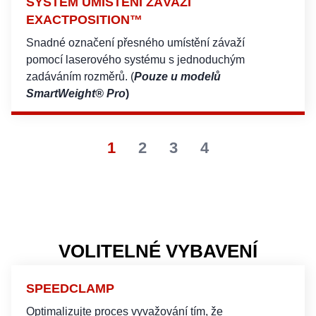
SYSTÉM UMÍSTĚNÍ ZÁVAŽÍ
EXACTPOSITION™
Snadné označení přesného umístění závaží
pomocí laserového systému s jednoduchým
zadáváním rozměrů. (
Pouze u modelů
SmartWeight® Pro
)
1
2
3
4
VOLITELNÉ VYBAVENÍ
SPEEDCLAMP
Optimalizujte proces vyvažování tím, že