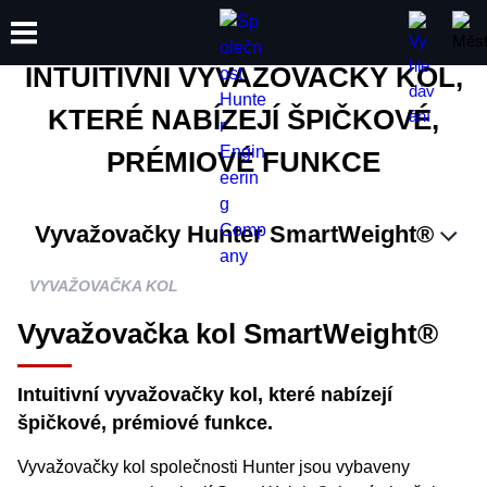
Vyvažovačky kol
INTUITIVNÍ VYVAŽOVAČKY KOL,
KTERÉ NABÍZEJÍ ŠPIČKOVÉ,
ŠKOLENÍ
PRÉMIOVÉ FUNKCE
PRODUKTY
PODPORA
O SPOLEČNOSTI
Vyvažovačky Hunter SmartWeight®
Žádost o cenovou nabídku zdarma
VYVAŽOVAČKA KOL
Vyvažovačka kol SmartWeight®
Intuitivní vyvažovačky kol, které nabízejí
špičkové, prémiové funkce.
Vyvažovačky kol společnosti Hunter jsou vybaveny