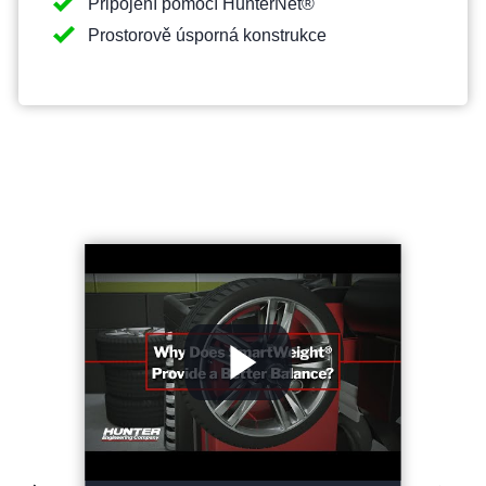
Připojení pomocí HunterNet®
Prostorově úsporná konstrukce