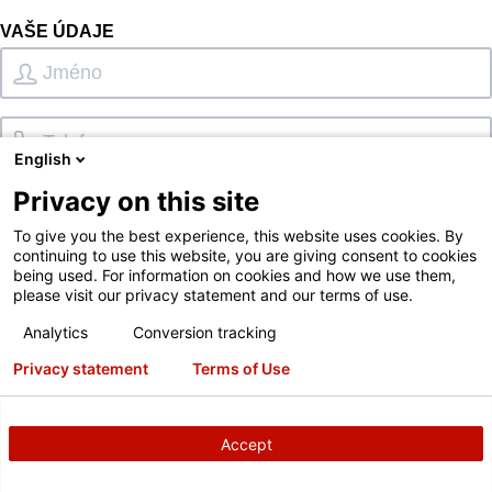
VAŠE ÚDAJE
English
Privacy on this site
To give you the best experience, this website uses cookies. By
continuing to use this website, you are giving consent to cookies
being used. For information on cookies and how we use them,
Telefonát
SMS
E-mailová adresa
please visit our privacy statement and our terms of use.
Analytics
Conversion tracking
Chci se přihlásit k odběru zpravodaje Hunter
Privacy statement
Terms of Use
Není k dispozici
?
Accept