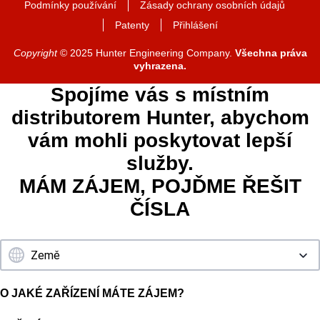
Podmínky používání
Zásady ochrany osobních údajů
Patenty
Přihlášení
Copyright
© 2025 Hunter Engineering Company.
Všechna práva
vyhrazena.
Spojíme vás s místním
distributorem Hunter, abychom
vám mohli poskytovat lepší
služby.
MÁM ZÁJEM, POJĎME ŘEŠIT
ČÍSLA
O JAKÉ ZAŘÍZENÍ MÁTE ZÁJEM?