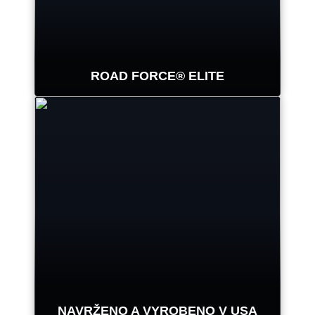
ROAD FORCE® ELITE
Nejrychlejší diagnostická
vyvažovačka kol na světě.
ŘEŠENÍ PROBLÉMŮ S VIBRACEMI
NAVRŽENO A VYROBENO V USA