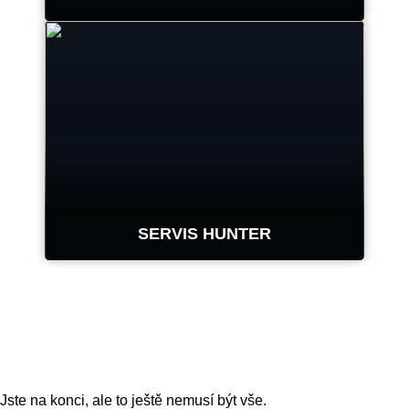
Odborná montáž je součástí
každého systému měření
geometrie, montážního stroje,
vyvažovačky kol, soustruhu
brzdových kotoučů a dalších
zařízení.
SERVIS HUNTER
ZJISTĚTE VÍCE
Společnost Hunter využívá největší
servisní síť vysoce kvalifikovaných
zástupců v oboru.
Jste na konci, ale to ještě nemusí být vše.