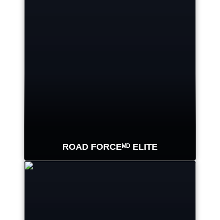
ROAD FORCEᴹᴰ ELITE
L’équilibreur de roues à diagnostic
le plus rapide au monde, offrant un