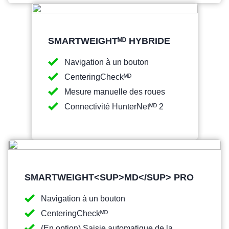
SMARTWEIGHTᴹᴰ HYBRIDE
Navigation à un bouton
CenteringCheckᴹᴰ
Mesure manuelle des roues
Connectivité HunterNetᴹᴰ 2
SMARTWEIGHT<SUP>MD</SUP> PRO
Navigation à un bouton
CenteringCheckᴹᴰ
(En option) Saisie automatique de la